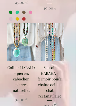
Prix
45,00 €
Prix
40,00 €
Collier HABAHA
Sautoir
- pierres
HABAHA -
cabochon
fermoir bouée
pierres
chaine oeil de
naturelles
chat
rectangulaire
Prix
32,00 €
Prix
79,00 €