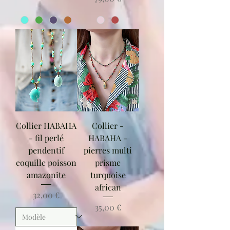
Collier HABAHA
Collier -
- fil perlé
HABAHA -
pendentif
pierres multi
coquille poisson
prisme
amazonite
turquoise
african
Prix
32,00 €
Prix
35,00 €