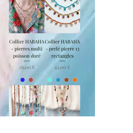
Collier HABAHA
Collier HABAHA
- pierres multi
- perlé pierre 13
poisson doré
rectangles
Prix
Prix
26,00 €
43,00 €