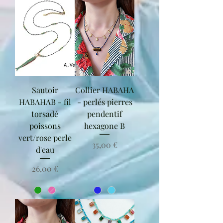
Sautoir
Collier HABAHA
HABAHAB - fil
- perlés pierres
torsadé
pendentif
poissons
hexagone B
vert/rose perle
Prix
35,00 €
d'eau
Prix
26,00 €