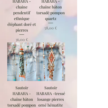
HABAHA -
HABAHA -
chaine
chaîne bâton
pendentif
torsadé pompon
ethnique
quartz
éléphant doré et
Prix
58,00 €
pierres
Prix
36,00 €
Sautoir
Sautoir
HABAHA -
HABAHA -tressé
chaîne bâton
losange pierres
torsadé pompon
orné hématite