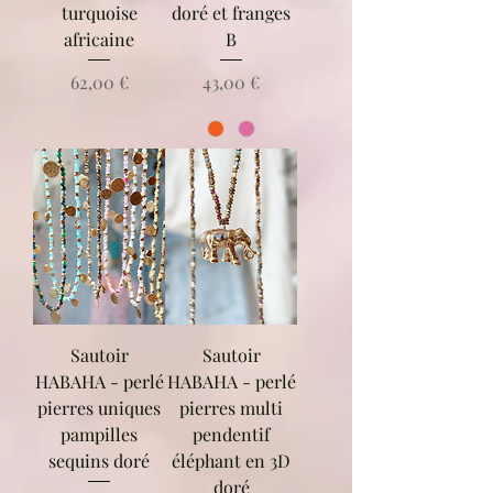
turquoise
doré et franges
africaine
B
Prix
Prix
62,00 €
43,00 €
Sautoir
Sautoir
HABAHA - perlé
HABAHA - perlé
pierres uniques
pierres multi
pampilles
pendentif
sequins doré
éléphant en 3D
doré