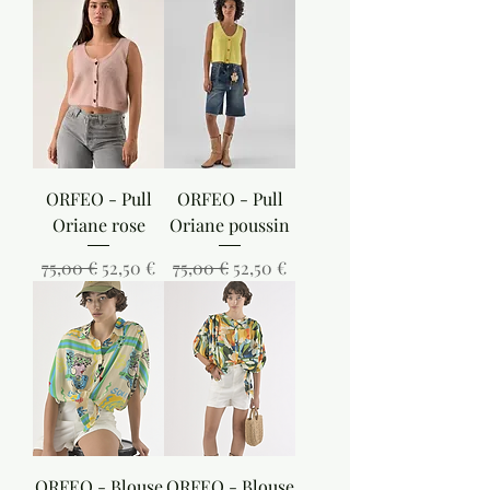
ORFEO - Pull
ORFEO - Pull
Oriane rose
Oriane poussin
Prix original
Prix promotionnel
Prix original
Prix promotionnel
75,00 €
52,50 €
75,00 €
52,50 €
ORFEO - Blouse
ORFEO - Blouse