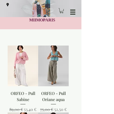
MIIMOPARIS
ORFEO - Pull
ORFEO - Pull
Sabine
Oriane aqua
Prix original
Prix promotionnel
Prix original
Prix promotionnel
89,00 €
53,40 €
75,00 €
52,50 €