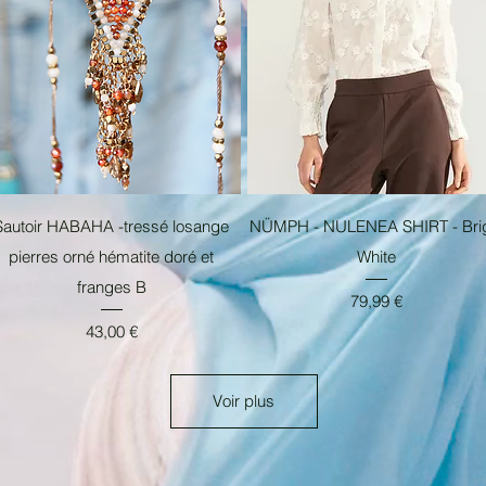
Aperçu rapide
Aperçu rapide
Sautoir HABAHA -tressé losange
NÜMPH - NULENEA SHIRT - Bri
pierres orné hématite doré et
White
franges B
Prix
79,99 €
Prix
43,00 €
Voir plus