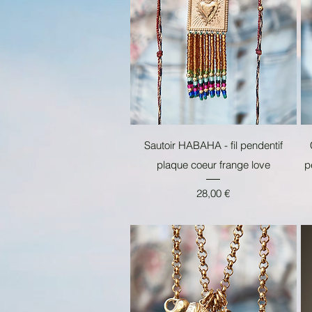
Aperçu rapide
Sautoir HABAHA - fil pendentif
plaque coeur frange love
p
Prix
28,00 €