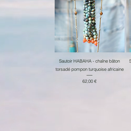
Aperçu rapide
Sautoir HABAHA - chaîne bâton
torsadé pompon turquoise africaine
Prix
62,00 €