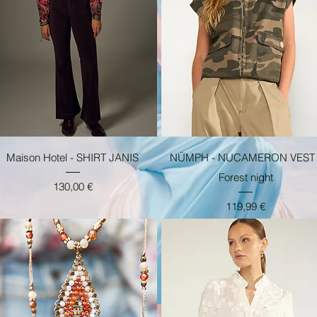
Aperçu rapide
Aperçu rapide
Maison Hotel - SHIRT JANIS
NÜMPH - NUCAMERON VEST 
Forest night
Prix
130,00 €
Prix
119,99 €