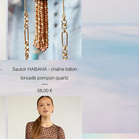
Aperçu rapide
-
Sautoir HABAHA - chaîne bâton
torsadé pompon quartz
Prix
58,00 €