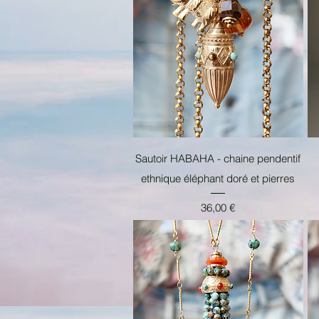
Aperçu rapide
Sautoir HABAHA - chaine pendentif
ethnique éléphant doré et pierres
Prix
36,00 €