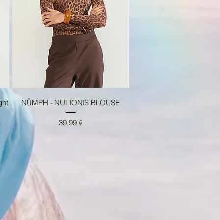
Aperçu rapide
ght
NÜMPH - NULIONIS BLOUSE
Prix
39,99 €