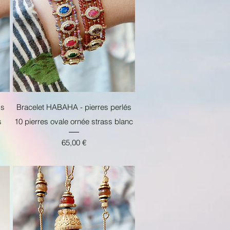
Aperçu rapide
gs
Bracelet HABAHA - pierres perlés
s
10 pierres ovale ornée strass blanc
Prix
65,00 €