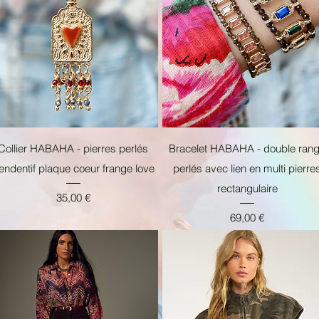
Aperçu rapide
Aperçu rapide
Collier HABAHA - pierres perlés
Bracelet HABAHA - double ran
endentif plaque coeur frange love
perlés avec lien en multi pierre
rectangulaire
Prix
35,00 €
Prix
69,00 €