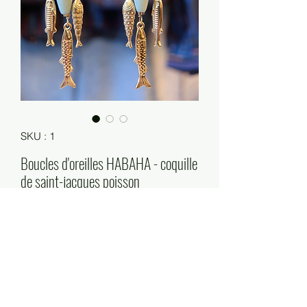
SKU : 1
Boucles d'oreilles HABAHA - coquille
de saint-jacques poisson
Prix
35,00 €
Rupture de stock
Taille : 3cmx9.2cm
Matières : acier inoxydable, pierres