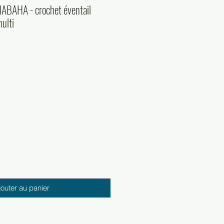
 HABAHA - crochet éventail
ulti
jouter au panier