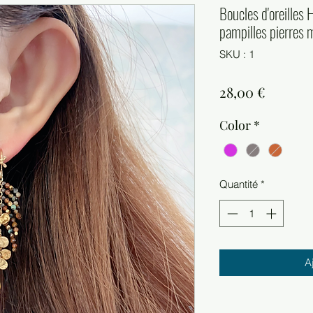
Boucles d'oreilles
pampilles pierres m
SKU : 1
Prix
28,00 €
Color
*
Quantité
*
A