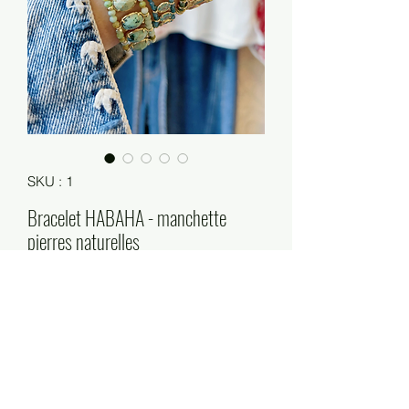
SKU : 1
Bracelet HABAHA - manchette
pierres naturelles
Prix
56,00 €
Rupture de stock
Taille : 16cm+3cm
Matières : acier inoxydable, pierres