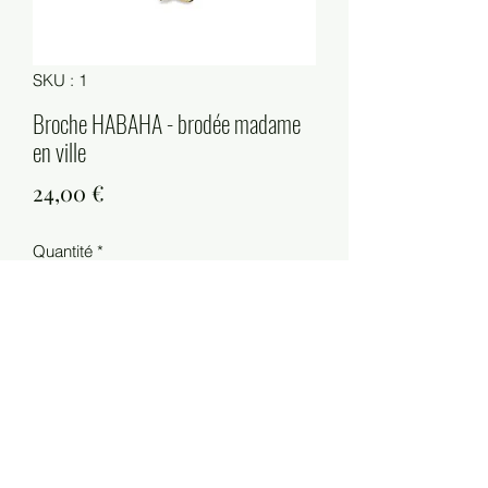
SKU : 1
Broche HABAHA - brodée madame
en ville
Prix
24,00 €
Quantité
*
Ajouter au panier
Taille : 1.9cm x 5.7cm
Matières : métal, tissu, broderie