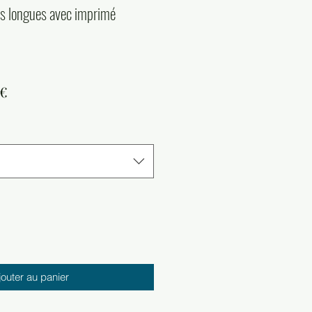
s longues avec imprimé
Prix
 €
al
promotionnel
jouter au panier