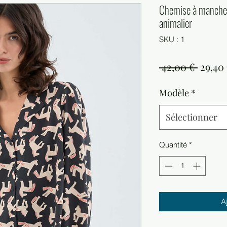
Chemise à manche
animalier
SKU : 1
Prix
 42,00 € 
29,40
origin
Modèle
*
Sélectionner
Quantité
*
A