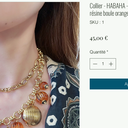
Collier - HABAHA -
résine boule orang
SKU : 1
Prix
45,00 €
Quantité
*
A