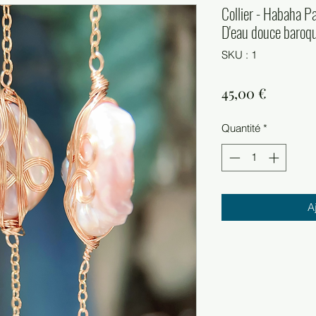
Collier - Habaha Pa
D'eau douce baroq
SKU : 1
Prix
45,00 €
Quantité
*
A