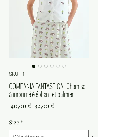
SKU : 1
COMPANIA FANTASTICA -Chemise
à imprimé éléphant et palmier
Prix
Prix
 40,00 € 
32,00 €
original
promotionnel
Size
*