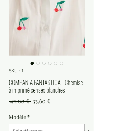
SKU : 1
COMPANIA FANTASTICA - Chemise
à imprimé cerises blanches
Prix
Prix
 42,00 € 
33,60 €
original
promotionnel
Modèle
*