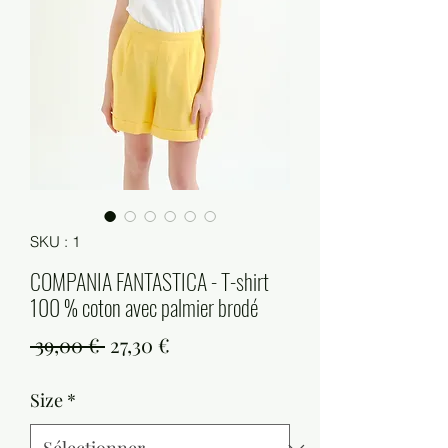
SKU : 1
COMPANIA FANTASTICA - T-shirt
100 % coton avec palmier brodé
Prix
Prix
 39,00 € 
27,30 €
original
promotionnel
Size
*