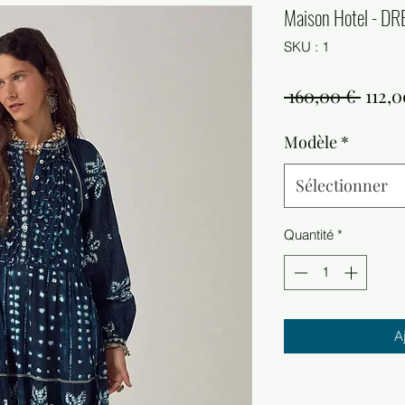
Maison Hotel - 
SKU : 1
Prix
 160,00 € 
112,0
origi
Modèle
*
Sélectionner
Quantité
*
A