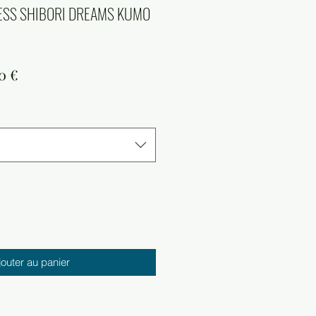
DRESS SHIBORI DREAMS KUMO
Prix
0 €
nal
promotionnel
jouter au panier