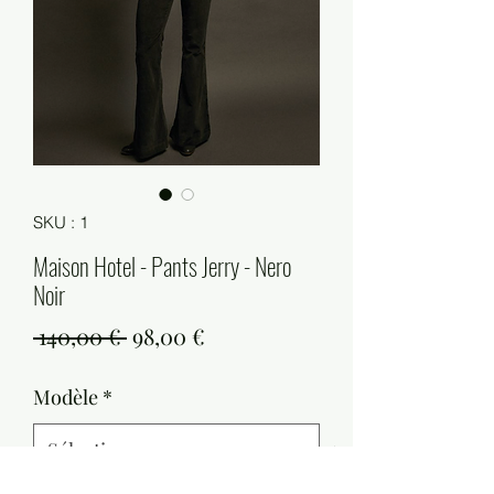
SKU : 1
Maison Hotel - Pants Jerry - Nero
Noir
Prix
Prix
 140,00 € 
98,00 €
original
promotionnel
Modèle
*