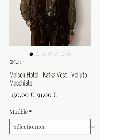
SKU : 1
Maison Hotel - Kafka Vest - Velluto
Macchiato
Prix
Prix
 130,00 € 
91,00 €
original
promotionnel
Modèle
*