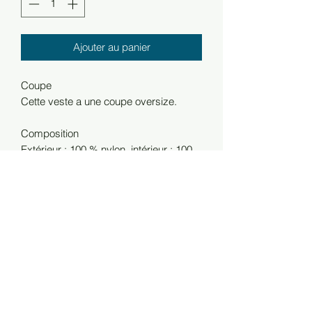
Ajouter au panier
Coupe
Cette veste a une coupe oversize.
Composition
Extérieur : 100 % nylon, intérieur : 100
% polyester, rembourrage : 100 %
polyester.
Cette pièce tendance est conçue pour
vous donner un style cool et chic avec
son look oversize. Cette doudoune est
dotée d'une fermeture à glissière et
d'une ceinture pour encadrer votre
taille. La coupe oversize offre une
touche moderne, ce qui en fait le choix
parfait pour celles qui recherchent une