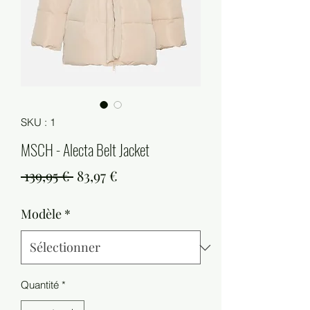
SKU : 1
MSCH - Alecta Belt Jacket
Prix
Prix
 139,95 € 
83,97 €
original
promotionnel
Modèle
*
Quantité
*