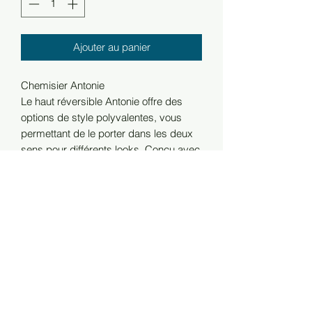
Ajouter au panier
Chemisier Antonie
Le haut réversible Antonie offre des
options de style polyvalentes, vous
permettant de le porter dans les deux
sens pour différents looks. Conçu avec
un design réfléchi, ce haut allie
élégance et fonctionnalité, ce qui le
rend parfait pour diverses occasions.
Sa silhouette élégante est facile à
porter, que vous préfériez une tenue
décontractée ou plus raffinée.
Associez-le à un pantalon tailleur ou à
une jupe pour un ensemble chic sans
effort.