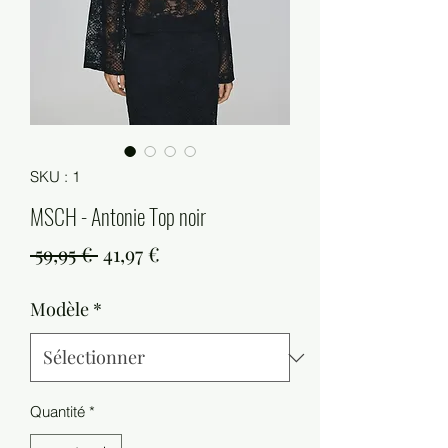
SKU : 1
MSCH - Antonie Top noir
Prix
Prix
 59,95 € 
41,97 €
original
promotionnel
Modèle
*
Quantité
*