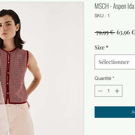
MSCH - Aspen Ida
SKU : 1
Prix
 79,95 € 
63,96 €
origina
Size
*
Sélectionner
Quantité
*
A