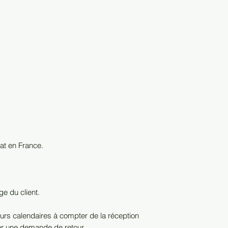
hat en France.
ge du client.
urs calendaires à compter de la réception
r une demande de retour.