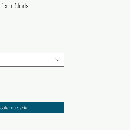
 Denim Shorts
Prix
l
promotionnel
jouter au panier