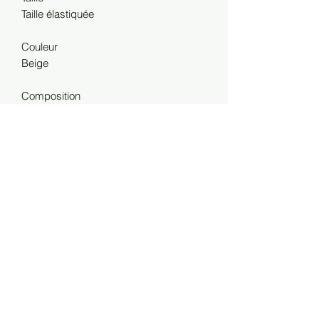
Taille élastiquée
Couleur
Beige
Composition
71 % viscose, 29 % polyester
•Livraison offerte dès 150 € d’achat en
France.
RETOURS
•Les frais de retour sont à la charge du
client.
•Vous disposez d’un délai de 7 jours
calendaires à compter de la réception
de votre commande pour effectuer une