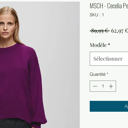
MSCH - Cecelia Pe
SKU : 1
Prix
 89,95 € 
62,97 
origina
Modèle
*
Sélectionner
Quantité
*
A