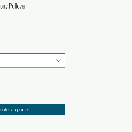
ony Pullover
Prix
€
l
promotionnel
jouter au panier