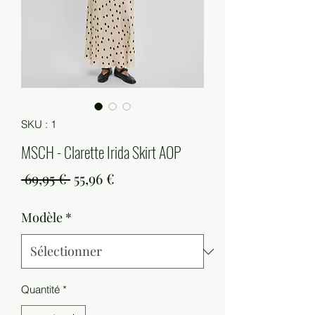
SKU : 1
MSCH - Clarette Irida Skirt AOP
Prix
Prix
 69,95 € 
55,96 €
original
promotionnel
Modèle
*
Quantité
*