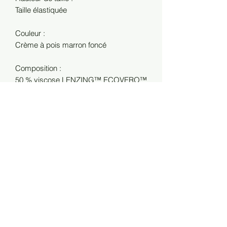
Taille élastiquée
Couleur :
Crème à pois marron foncé
Composition :
50 % viscose LENZING™ ECOVERO™
et 50 % viscose
•Livraison offerte dès 150 € d’achat en
France.
RETOURS
•Les frais de retour sont à la charge du
client.
•Vous disposez d’un délai de 7 jours
calendaires à compter de la réception