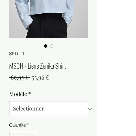
SKU : 1
MSCH - Liene Zenika Shirt
Prix
Prix
 69,95 € 
55,96 €
original
promotionnel
Modèle
*
Quantité
*