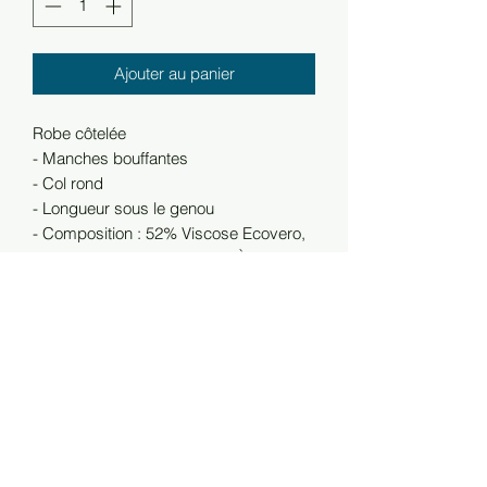
Ajouter au panier
Robe côtelée
- Manches bouffantes
- Col rond
- Longueur sous le genou
- Composition : 52% Viscose Ecovero,
28% Polyester & 20% Nylon À propos
de Lenzing Ecovero Viscose
- Fabriqué à partir de bois récolté à
partir de sources responsables, où de
nouveaux arbres sont plantés à la
même vitesse et où les droits des
travailleurs sont prioritaires. - Produit en
circuit fermé, où il est possible de
réutiliser presque 100% des produits
chimiques ainsi que de l'eau - Ecovero