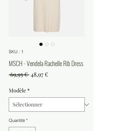
SKU : 1
MSCH - Vendela Rachelle Rib Dress
Prix
Prix
 69,95 € 
48,97 €
original
promotionnel
Modèle
*
Quantité
*