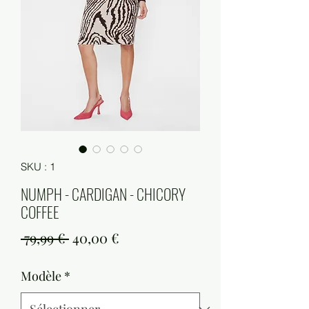
SKU : 1
NUMPH - CARDIGAN - CHICORY
COFFEE
Prix
Prix
 79,99 € 
40,00 €
original
promotionnel
Modèle
*