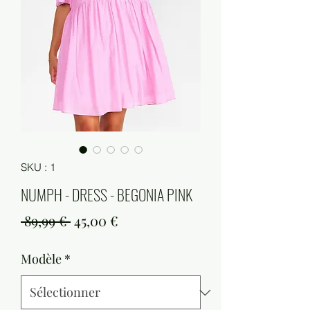
SKU : 1
NUMPH - DRESS - BEGONIA PINK
Prix
Prix
 89,99 € 
45,00 €
original
promotionnel
Modèle
*