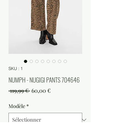
SKU : 1
NUMPH - NUGIGI PANTS 704646
Prix
Prix
 119,99 € 
60,00 €
original
promotionnel
Modèle
*