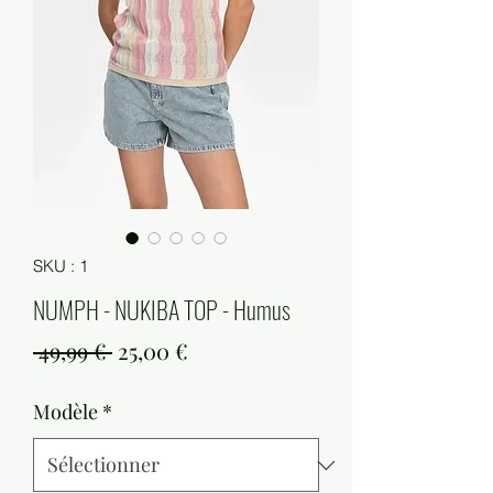
SKU : 1
NUMPH - NUKIBA TOP - Humus
Prix
Prix
 49,99 € 
25,00 €
original
promotionnel
Modèle
*