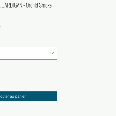
CARDIGAN - Orchid Smoke
Prix
€
l
promotionnel
jouter au panier