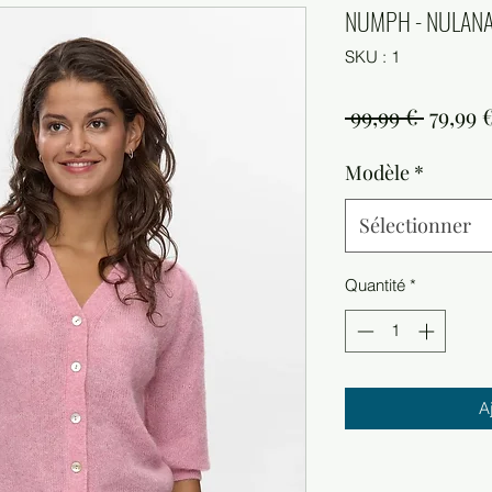
NUMPH - NULANA 
SKU : 1
Prix
 99,99 € 
79,99 
origina
Modèle
*
Sélectionner
Quantité
*
A