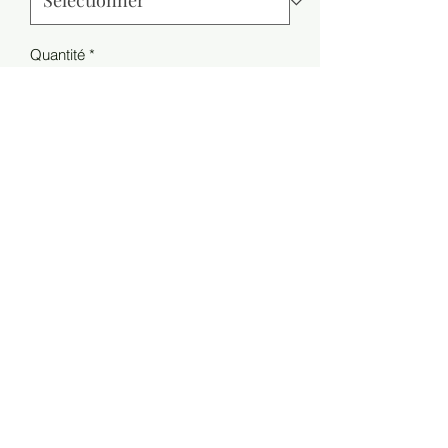
Quantité
*
Ajouter au panier
Style NO: 705719
Weight: 0.42 g
Material Composition:
8% Metallic yarn
18% Polyamide
36% Polyester
38% Viscose
MIIMO PARIS