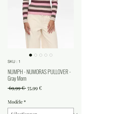
SKU : 1
NUMPH - NUMORAS PULLOVER -
Gray Morn
Prix
Prix
 69,99 € 
55,99 €
original
promotionnel
Modèle
*