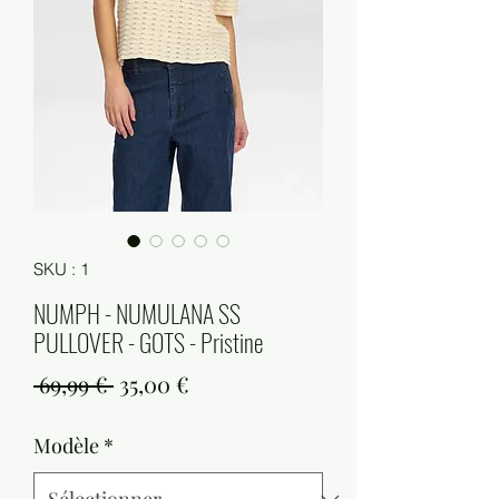
SKU : 1
NUMPH - NUMULANA SS
PULLOVER - GOTS - Pristine
Prix
Prix
 69,99 € 
35,00 €
original
promotionnel
Modèle
*