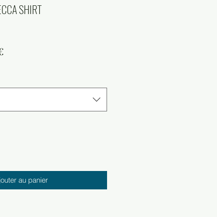
CCA SHIRT
Prix
€
l
promotionnel
jouter au panier