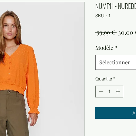
NUMPH - NUREBE
SKU : 1
Prix
 59,99 € 
30,00 
origina
Modèle
*
Sélectionner
Quantité
*
A