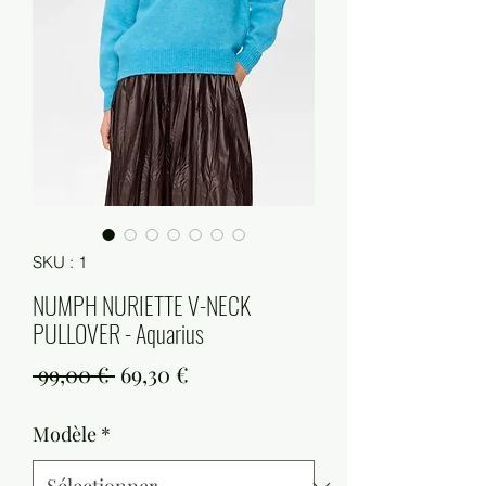
SKU : 1
NUMPH NURIETTE V-NECK
PULLOVER - Aquarius
Prix
Prix
 99,00 € 
69,30 €
original
promotionnel
Modèle
*