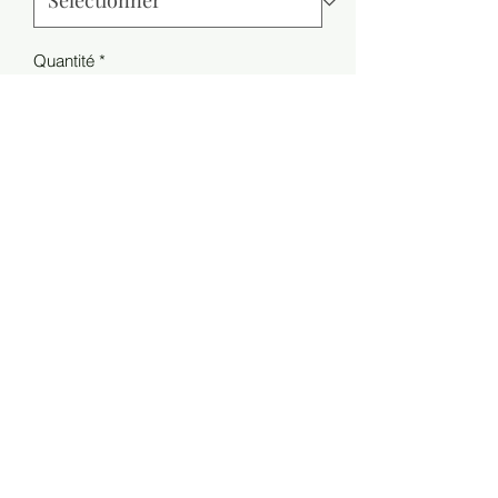
Quantité
*
Ajouter au panier
Style NO: 706004
Weight: 0.35 kg
Material Composition:
6% Elasthane
30% Polyamide
32% Wool
32% Alpaca
MIIMO PARIS