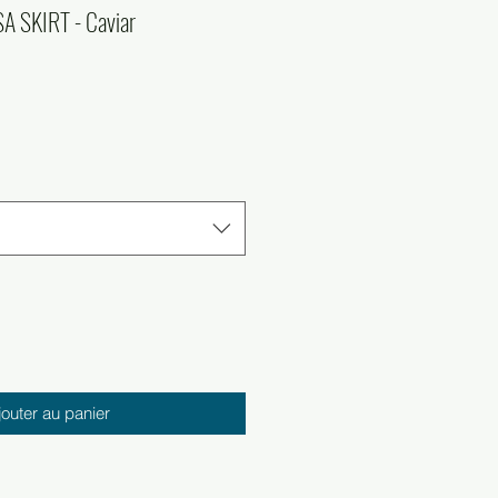
 SKIRT - Caviar
Prix
l
promotionnel
jouter au panier