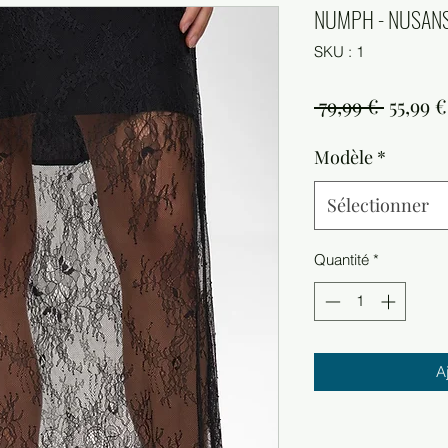
NUMPH - NUSANSA
SKU : 1
Prix
 79,99 € 
55,99 €
origina
Modèle
*
Sélectionner
Quantité
*
A