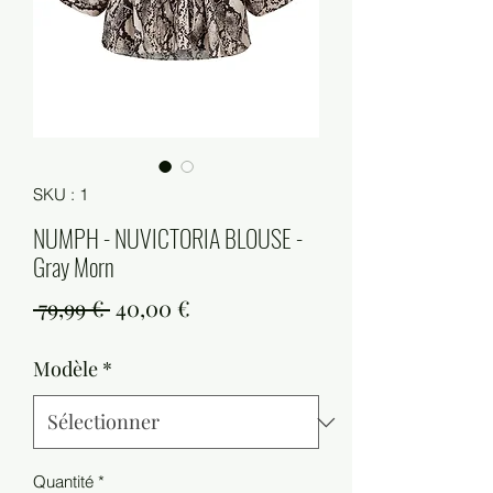
SKU : 1
NUMPH - NUVICTORIA BLOUSE -
Gray Morn
Prix
Prix
 79,99 € 
40,00 €
original
promotionnel
Modèle
*
Quantité
*