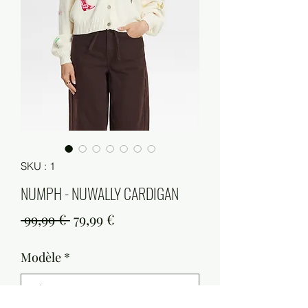
SKU : 1
NUMPH - NUWALLY CARDIGAN
Prix
Prix
 99,99 € 
79,99 €
original
promotionnel
Modèle
*