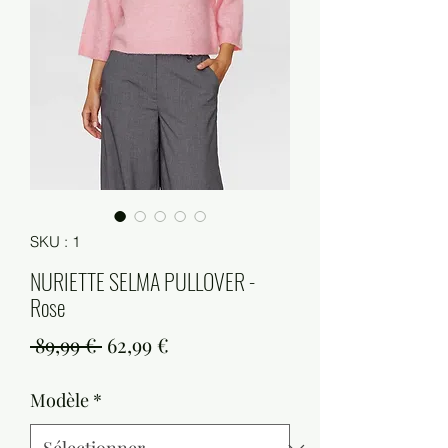
SKU : 1
NURIETTE SELMA PULLOVER -
Rose
Prix
Prix
 89,99 € 
62,99 €
original
promotionnel
Modèle
*