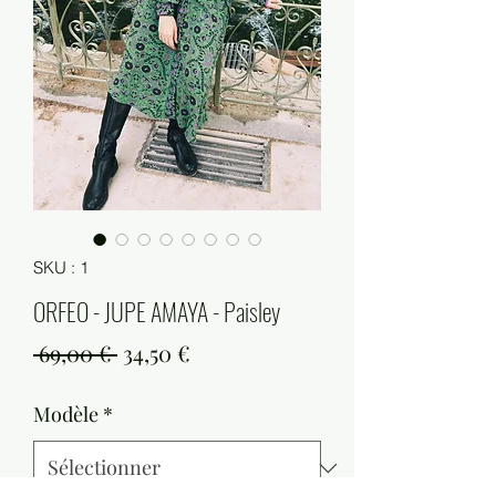
SKU : 1
ORFEO - JUPE AMAYA - Paisley
Prix
Prix
 69,00 € 
34,50 €
original
promotionnel
Modèle
*