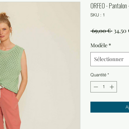
ORFEO - Pantalon 
SKU : 1
Prix
 69,00 € 
34,50 
origin
Modèle
*
Sélectionner
Quantité
*
A