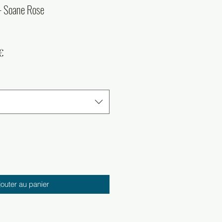
- Soane Rose
Prix
€
al
promotionnel
jouter au panier