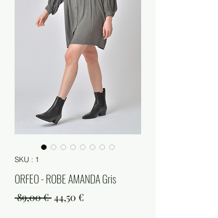
SKU : 1
ORFEO - ROBE AMANDA Gris
Prix
Prix
 89,00 € 
44,50 €
original
promotionnel