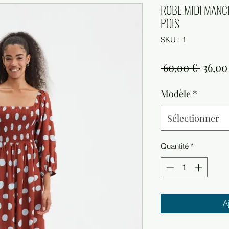
ROBE MIDI MANC
POIS
SKU : 1
Prix
 60,00 € 
36,00
origin
Modèle
*
Sélectionner
Quantité
*
A