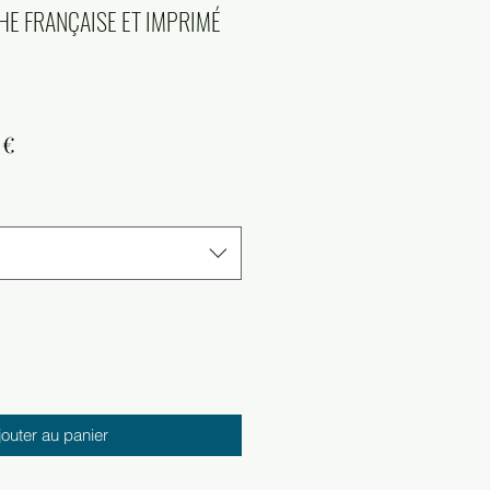
HE FRANÇAISE ET IMPRIMÉ
Prix
 €
al
promotionnel
jouter au panier