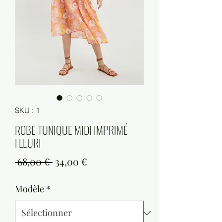
SKU : 1
ROBE TUNIQUE MIDI IMPRIMÉ
FLEURI
Prix
Prix
 68,00 € 
34,00 €
original
promotionnel
Modèle
*