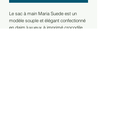
Le sac à main Maria Suede est un
modèle souple et élégant confectionné
en daim luxueux à imprimé crocodile.
Sa forme décontractée lui confère une
allure chic et sophistiquée. Spacieux, il
peut accueillir vos essentiels du
quotidien et dispose d'une petite poche
zippée ainsi que d'une petite poche
ouverte intérieure. Une poignée
arrondie complète son design
classique et élégant.
Composition : 90 % cuir / 10 % coton
Dimensions : H : 15 cm L : 23 cm P : 9
cm