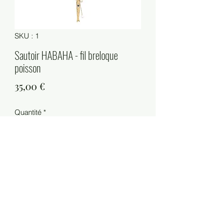
SKU : 1
Sautoir HABAHA - fil breloque
poisson
Prix
35,00 €
Quantité
*
Ajouter au panier
aille : 78cm+7cm
Matière :acier inoxydable, fil, résine