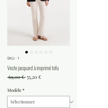
SKU : 1
Veste jacquard à imprimé tofu
Prix
Prix
 69,00 € 
55,20 €
original
promotionnel
Modèle
*